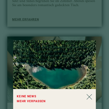
Sekt und Süßes begrüßen Sie im Zimmer. Abends speisen
Sie am besonders romantisch gedeckten Tisch.
MEHR ERFAHREN
Immer ein Stück Hochschober im Postfach: Freuen
Sie sich auf inspirierende Geschichten, neue
Lieblingsplätze und besondere Angebote – und
verpassen Sie keine Neuigkeiten aus dem
Hochschober!
KEINE NEWS
MEHR VERPASSEN