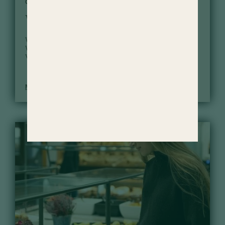
GANZJÄHRIG
Wellness Zuckerl
Willkommensgruß mit Teeset für entspannte
Wohlfühlmomente. 30 Euro Wertgutschein für eine
Verwöhnbehandlung nach Wahl.
MEHR ERFAHREN