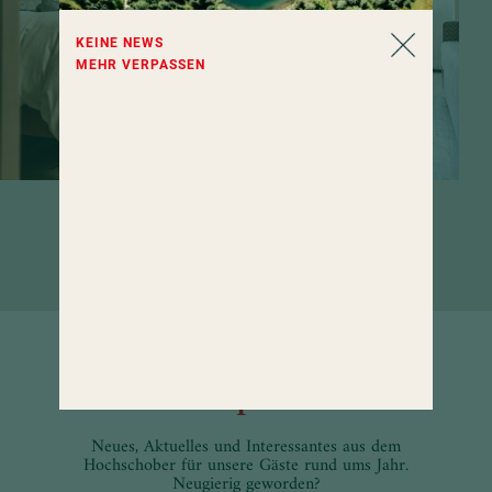
KEINE NEWS
MEHR VERPASSEN
Zimmer, die zum Verweilen einladen.
Wenn da nicht das große Wellness-
Angebot wäre ...
Informiert
& inspiriert
Neues, Aktuelles und Interessantes aus dem
Hochschober für unsere Gäste rund ums Jahr.
Neugierig geworden?