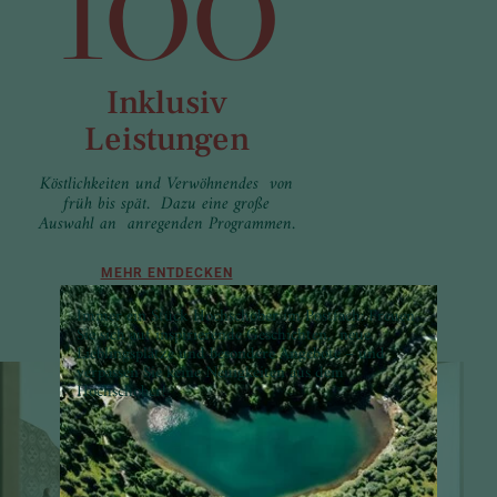
100
Inklusiv
Leistungen
Köstlichkeiten und Verwöhnendes von
früh bis spät. Dazu eine große
Auswahl an anregenden Programmen.
MEHR ENTDECKEN
Immer ein Stück Hochschober im Postfach: Freuen
Sie sich auf inspirierende Geschichten, neue
Lieblingsplätze und besondere Angebote – und
verpassen Sie keine Neuigkeiten aus dem
Hochschober!