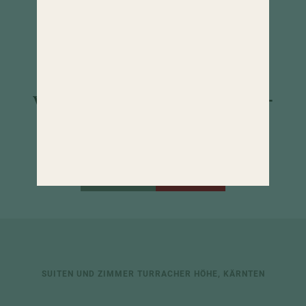
dem Kristall Spa-Sortiment
von € 1.982,- bis € 2.340,-
pro Person und 7 Nächte
am Beispiel Klassik Zimmer
ANFRAGEN
BUCHEN
SUITEN UND ZIMMER TURRACHER HÖHE, KÄRNTEN