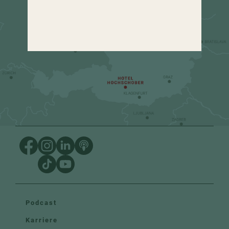
urlaub
@
hochschober.com
+43 4275 82 13
Podcast
Karriere