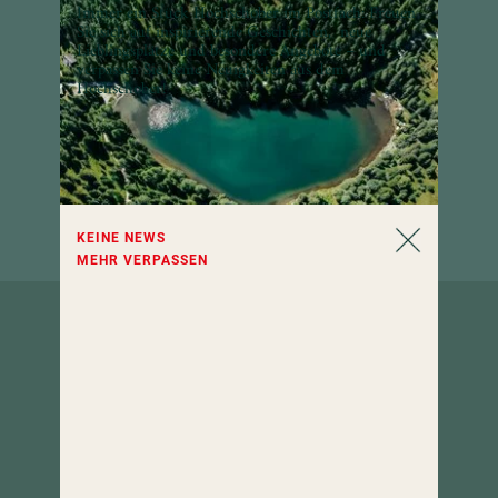
Immer ein Stück Hochschober im Postfach: Freuen
Sie sich auf inspirierende Geschichten, neue
Lieblingsplätze und besondere Angebote – und
verpassen Sie keine Neuigkeiten aus dem
Hochschober!
KEINE NEWS
MEHR VERPASSEN
So erreichen
Sie uns.
Hotel Hochschober
9565 Turracher Höhe 5
Kärnten, Österreich