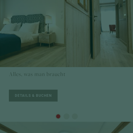
Einzelzimmer
Einzelzimmer
ab € 223 p. P.
Alles, was man braucht
DETAILS & BUCHEN