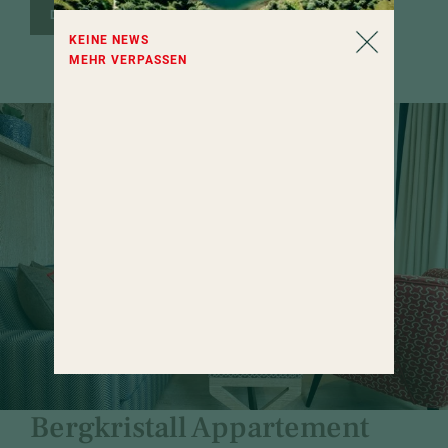
DETAILS & BUCHEN
KEINE NEWS
MEHR VERPASSEN
Appartements & Suiten
Familien-Studio
Stammhaus-Familien-
Appartement
Erker-Maisonette Suite
Bergkristall Appartement