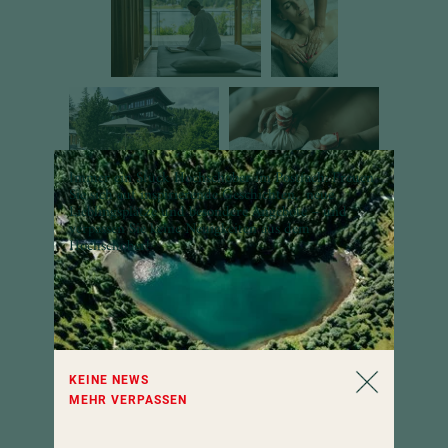
Immer ein Stück Hochschober im Postfach: Freuen
Sie sich auf inspirierende Geschichten, neue
Lieblingsplätze und besondere Angebote – und
verpassen Sie keine Neuigkeiten aus dem
Genuss
Hochschober!
KEINE NEWS
MEHR VERPASSEN