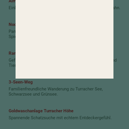
AlmZeitHütte
Einkehrmöglichkeit an der Bergstation der Panoramabahn.
Nockalmstraße
Panoramastraße mit Wasserparadies, Lehrpfaden und
Spielstationen.
Ranger-Wanderungen im Biosphärenpark Nockberge
Geführte Touren mit spannenden Einblicken in Natur und
Tierwelt.
3-Seen-Weg
Familienfreundliche Wanderung zu Turracher See,
Schwarzsee und Grünsee.
Goldwaschanlage Turracher Höhe
Spannende Schatzsuche mit echtem Entdeckergefühl.