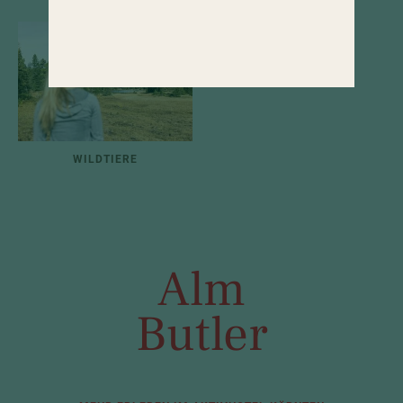
WILDTIERE
Alm
Butler