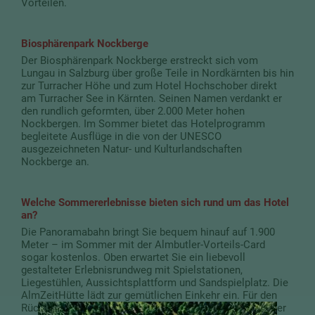
Vorteilen.
Biosphärenpark Nockberge
Der Biosphärenpark Nockberge erstreckt sich vom
Lungau in Salzburg über große Teile in Nordkärnten bis hin
zur Turracher Höhe und zum Hotel Hochschober direkt
am Turracher See in Kärnten. Seinen Namen verdankt er
den rundlich geformten, über 2.000 Meter hohen
Nockbergen. Im Sommer bietet das Hotelprogramm
begleitete Ausflüge in die von der UNESCO
ausgezeichneten Natur- und Kulturlandschaften
Nockberge an.
Welche Sommererlebnisse bieten sich rund um das Hotel
an?
Die Panoramabahn bringt Sie bequem hinauf auf 1.900
Meter – im Sommer mit der Almbutler-Vorteils-Card
sogar kostenlos. Oben erwartet Sie ein liebevoll
gestalteter Erlebnisrundweg mit Spielstationen,
Liegestühlen, Aussichtsplattform und Sandspielplatz. Die
AlmZeitHütte lädt zur gemütlichen Einkehr ein. Für den
Rückweg wählen Sie zwischen Wanderpfad, Talfahrt oder