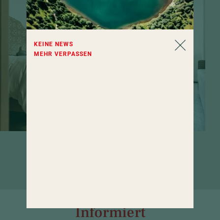
KEINE NEWS
MEHR VERPASSEN
Zimmer, die zum Verweilen einladen.
Wenn da nicht das große Wellness-
Angebot wäre ...
Informiert