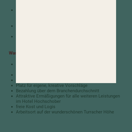
Aufstiegschancen
Sie bekommen eine Mitarbeiterkleidung
(abteilungsabhängig) und haben Wasch- und
Bügelmöglichkeiten
Das Miteinander fördern gemeinsame Feiern und
Veranstaltungen
Freuen Sie sich auf Geburtstags- und
Weihnachtsgeschenke
Was wir unserem Team bieten
Schulungen und Trainings im Rahmen der
Hochschober Mitarbeiterakademie MAK 2.0
Arbeit in einem motivierten Team
geregelte Arbeitszeiten
Platz für eigene, kreative Vorschläge
Bezahlung über dem Branchendurchschnitt
Attraktive Ermäßigungen für alle weiteren Leistungen
im Hotel Hochschober
freie Kost und Logis
Arbeitsort auf der wunderschönen Turracher Höhe