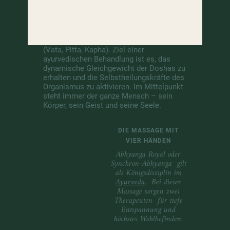
Gleichgewicht finden im Wellnesshotel
Nach der indischen Lehre wird jeder
Mensch von drei „Konstitutionstypen“
bestimmt: den sogenannten Doshas
(Vata, Pitta, Kapha). Ziel einer
ayurvedischen Behandlung ist es, das
dynamische Gleichgewicht der Doshas zu
erhalten und die Selbstheilungskräfte des
Organismus zu aktivieren. Im Mittelpunkt
steht immer der ganze Mensch – sein
Körper, sein Geist und seine Seele.
DIE MASSAGE MIT
VIER HÄNDEN
Abhyanga Royal oder
Synchron-Abhyanga gilt
als Königsdisziplin im
Ayurveda
. Bei dieser
Massage sorgen zwei
Therapeuten für tiefe
Entspannung und
höchstes Wohlbefinden.