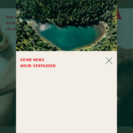
VEDA
Immer ein Stück Hochschober im Postfach: Freuen
Sie sich auf inspirierende Geschichten, neue
Lieblingsplätze und besondere Angebote – und
verpassen Sie keine Neuigkeiten aus dem
DAS BESONDERE
Hochschober!
AYURVEDA-ANGEBOT
IM HOTEL HOCHSCHOBER
KEINE NEWS
MEHR VERPASSEN