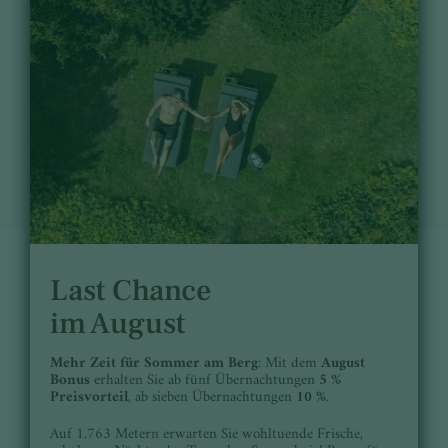
Last Chance
im August
Mehr Zeit für Sommer am Berg
: Mit dem
August
Bonus
erhalten Sie ab fünf Übernachtungen
5 %
Preisvorteil
, ab sieben Übernachtungen
10 %
.
Auf 1.763 Metern erwarten Sie wohltuende Frische,