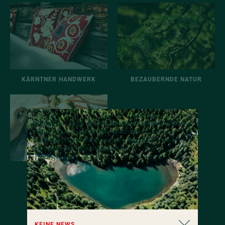
KÄRNTNER HANDWERK
BEZAUBERNDE NATUR
Immer ein Stück Hochschober im Postfach: Freuen
Sie sich auf inspirierende Geschichten, neue
Lieblingsplätze und besondere Angebote – und
verpassen Sie keine Neuigkeiten aus dem
Hochschober!
HERZHAFTE JAUSE
KEINE NEWS