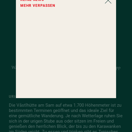
Urige
MEHR VERPASSEN
Hütten.
KÖSTLICHE JAUSEN & HERRLICHE AUSSICHTEN.
Zwei urig-gemütliche Hütten gehören zu unserem
Wanderhotel Kärnten. Etwa eine Stunde dauert die
Wanderung vom Hotel zur Våstlhütte am Sam. In knapp
einer halben Stunde erreichen Sie die Karlhütte am
idyllischen Grünsee.
URIGE ALMHÜTTE NAHE DER TURRACHER HÖHE
Die Våstlhütte am Sam auf etwa 1.700 Höhenmeter ist zu
bestimmten Terminen geöffnet und das ideale Ziel für
eine gemütliche Wanderung. Je nach Wetterlage ruhen Sie
sich in der urigen Stube aus oder sitzen im Freien und
genießen den herrlichen Blick, der bis zu den Karawanken
im Süden reicht. Zu essen und trinken gibt es Typisches