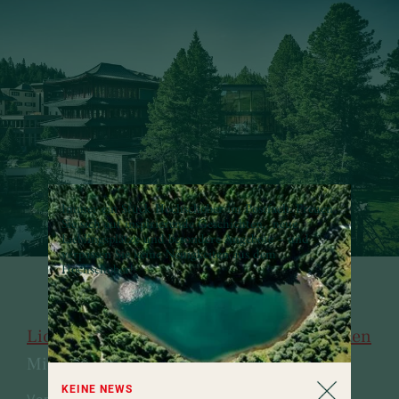
Immer ein Stück Hochschober im Postfach: Freuen
Sie sich auf inspirierende Geschichten, neue
Lieblingsplätze und besondere Angebote – und
verpassen Sie keine Neuigkeiten aus dem
Hochschober!
NEUE PERSPEKTIVEN ERÖFFNEN
Lichtdurchfluteter Seminarraum in Kärnten
Mit Blick auf die Natur
KEINE NEWS