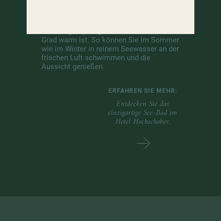
Der Turracher See ist schön, aber auch
schön frisch. Drum gibt’s im Hotel
Hochschober ein See-Bad, in dem das
Wasser ganzjährig zwischen 28 bis 30
Grad warm ist. So können Sie im Sommer
wie im Winter in reinem Seewasser an der
frischen Luft schwimmen und die
Aussicht genießen.
ERFAHREN SIE MEHR:
Entdecken Sie das
einzigartige See-Bad im
Hotel Hochschober.