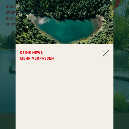
BAD
Lieblingsplätze und besondere Angebote – und
RUND UMS JAHR IN
verpassen Sie keine Neuigkeiten aus dem
Hochschober!
WARMEM WASSER UND AN
DER FRISCHEN LUFT
SCHWIMMEN.
KEINE NEWS
MEHR VERPASSEN
Im Freien schwimmen im Hotel am See