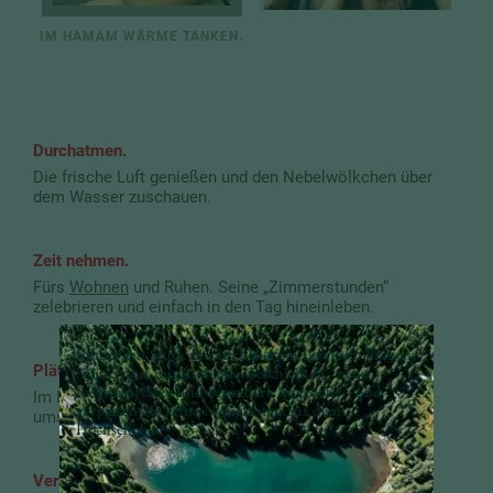
IM HAMAM WÄRME TANKEN.
Durchatmen.
Die frische Luft genießen und den Nebelwölkchen über
dem Wasser zuschauen.
Zeit nehmen.
Fürs
Wohnen
und Ruhen. Seine „Zimmerstunden“
zelebrieren und einfach in den Tag hineinleben.
Immer ein Stück Hochschober im Postfach: Freuen
Sie sich auf inspirierende Geschichten, neue
Plätschern.
Lieblingsplätze und besondere Angebote – und
Im Felsen-Bad, wo warmes Wasser den Körper
verpassen Sie keine Neuigkeiten aus dem
umschmeichelt und die Luft erfrischt.
Hochschober!
Verreisen.