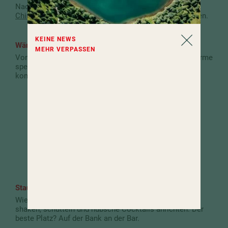
Nach China. Und bei einer Tasse Tee im Teehaus im
Chinaturm
die Stille und den schönen Ausblick genießen.
KEINE NEWS
Wärmen.
MEHR VERPASSEN
Von Kopf bis Fuß, bis tief ins Innerste. Angenehme Wärme
spendet der große Bauchstein im
Hamam
. Fürs
komfortable Liegen gibt’s Kopfstützen.
FERIEN IM HOTEL AM SEE!
Viel Abwechslung für Kinder und
Jugendliche bietet das Familiensommer-
Programm.
Staunen.
Wie die Könner und Könnerinnen hinter der Bar mixen,
shaken, schütteln und hübsche Cocktails anrichten. Der
beste Platz? Auf der Bank an der Bar.