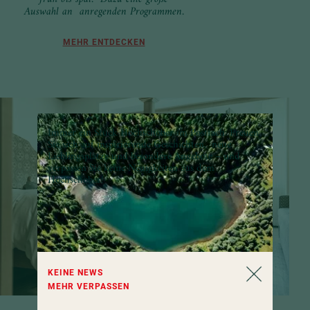
Auswahl an anregenden Programmen.
MEHR ENTDECKEN
Immer ein Stück Hochschober im Postfach: Freuen
Sie sich auf inspirierende Geschichten, neue
Lieblingsplätze und besondere Angebote – und
verpassen Sie keine Neuigkeiten aus dem
Hochschober!
KEINE NEWS
MEHR VERPASSEN