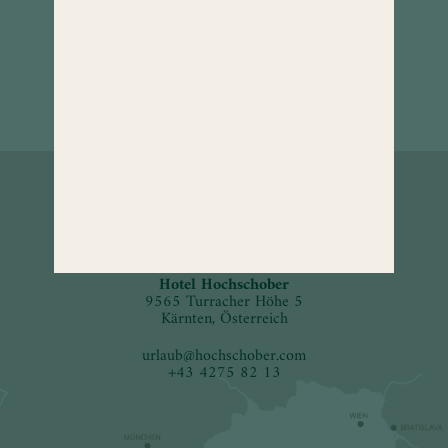
So erreichen
Sie uns.
Hotel Hochschober
9565 Turracher Höhe 5
Kärnten, Österreich
urlaub
@
hochschober.com
+43 4275 82 13