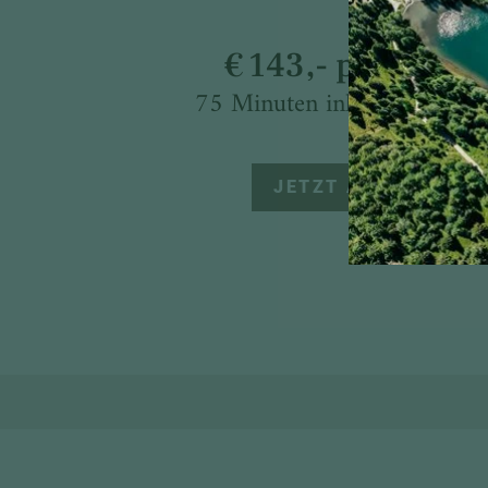
€ 143,- pro Pers
75 Minuten inklusive Nach
JETZT ANFRAGEN