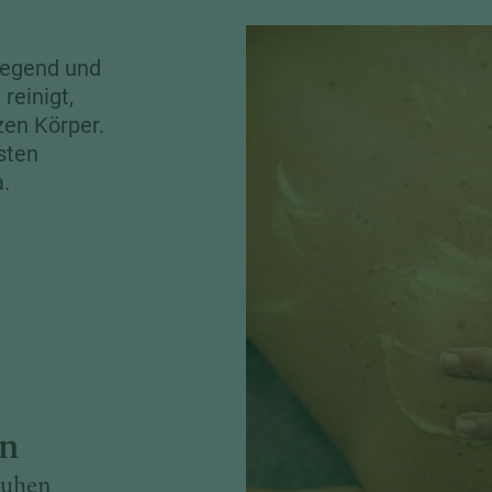
regend und
reinigt,
zen Körper.
sten
.
on
ruhen