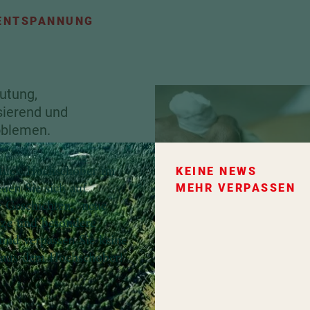
 ENTSPANNUNG
utung,
sierend und
oblemen.
e
ffend,
tück Hochschober im
KEINE NEWS
euen Sie sich auf
MEHR VERPASSEN
e Geschichten, neue
tze und besondere
und verpassen Sie keine
 aus dem Hochschober!