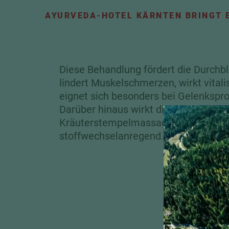
AYURVEDA-HOTEL KÄRNTEN BRINGT
Diese Behandlung fördert die Durchbl
lindert Muskelschmerzen, wirkt vitali
eignet sich besonders bei Gelenkspr
Darüber hinaus wirkt die ayurvedisch
Kräuterstempelmassage gewebestra
Immer ein S
stoffwechselanregend.
Postfach: Fr
inspirierend
Lieblingsplä
Angebote – 
Neuigkeiten