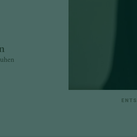
on
ruhen
ENTS