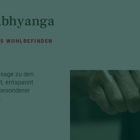
Abhyanga
AS WOHLBEFINDEN
sage zu den
t, entspannt
besonderer
.