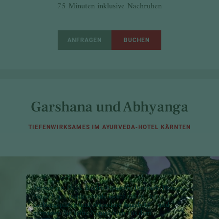
75 Minuten inklusive Nachruhen
ANFRAGEN
BUCHEN
Garshana und Abhyanga
TIEFENWIRKSAMES IM AYURVEDA-HOTEL KÄRNTEN
Immer ein Stück Hochschober im Postfach: Freuen
Sie sich auf inspirierende Geschichten, neue
Lieblingsplätze und besondere Angebote – und
verpassen Sie keine Neuigkeiten aus dem