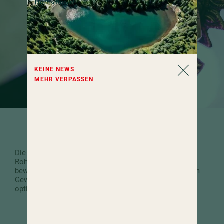
Hochschober!
KEINE NEWS
MEHR VERPASSEN
SANFT SCHMEICHELN DIE ÖLE DER HAUT.
Die Garshana-Massage mit einem naturbelassenen
Rohseidenhandschuh fördert die Durchblutung und
bewirkt, dass Stoffwechselschlacken wirksam aus dem
Gewebe ausgeleitet werden. Dadurch wird die Haut
optimal für die Abhyanga vorbereitet.