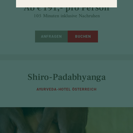
Ab € 191,- pro Person
105 Minuten inklusive Nachruhen
ANFRAGEN
BUCHEN
Shiro-Padabhyanga
AYURVEDA-HOTEL ÖSTERREICH