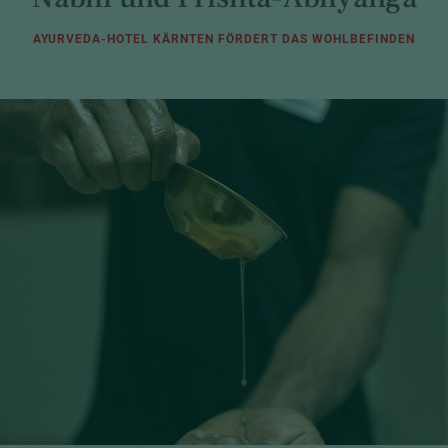
AYURVEDA-HOTEL KÄRNTEN FÖRDERT DAS WOHLBEFINDEN