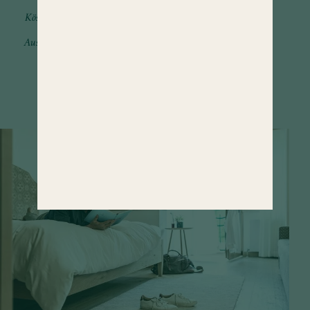
Köstlichkeiten und Verwöhnendes von
früh bis spät. Dazu eine große
Auswahl an anregenden Programmen.
MEHR ENTDECKEN