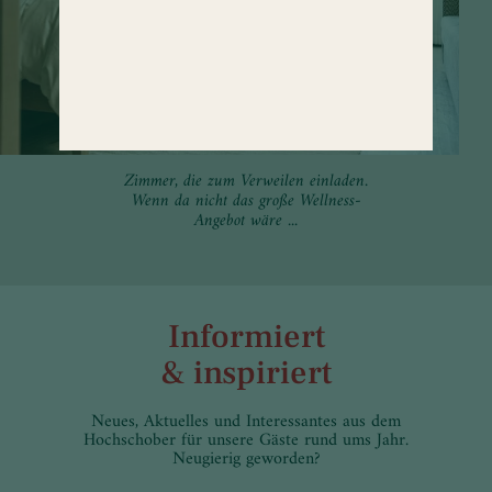
Zimmer, die zum Verweilen einladen.
Wenn da nicht das große Wellness-
Angebot wäre ...
Informiert
& inspiriert
Neues, Aktuelles und Interessantes aus dem
Hochschober für unsere Gäste rund ums Jahr.
Neugierig geworden?