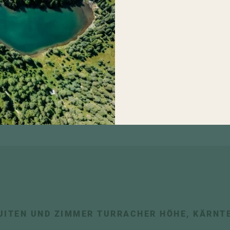
 See werden
 Hochschober
, Ruhe und
UITEN UND ZIMMER TURRACHER HÖHE, KÄRNT