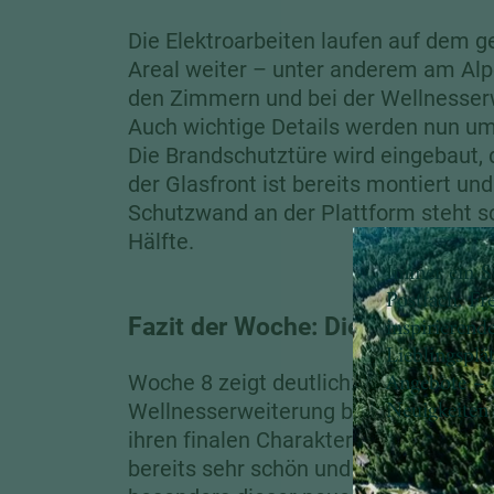
Die Elektroarbeiten laufen auf dem 
Areal weiter – unter anderem am Alp
den Zimmern und bei der Wellnesser
Auch wichtige Details werden nun um
Die Brandschutztüre wird eingebaut, d
der Glasfront ist bereits montiert und
Schutzwand an der Plattform steht s
Hälfte.
Immer ein S
Postfach: Fr
inspirierend
Fazit der Woche: Die Vorfreude
Lieblingsplä
Angebote – 
Woche 8 zeigt deutlich: Die neue
Neuigkeiten
Wellnesserweiterung bekommt imm
ihren finalen Charakter. Viele Bereic
bereits sehr schön und lassen erahne