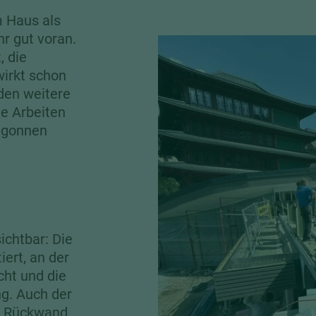
 Haus als
r gut voran.
, die
wirkt schon
rden weitere
ie Arbeiten
egonnen
ichtbar: Die
ert, an der
cht und die
ng. Auch der
e Rückwand