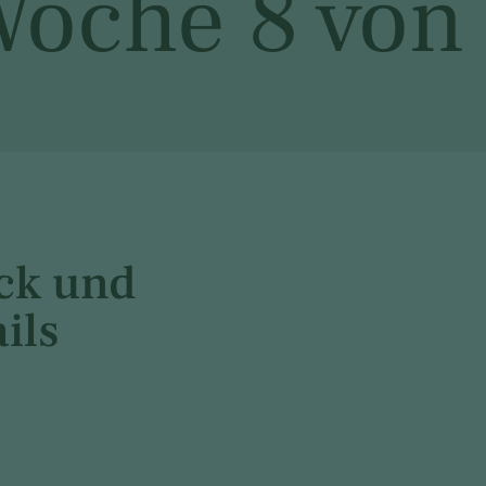
oche 8 von
ck und
ils