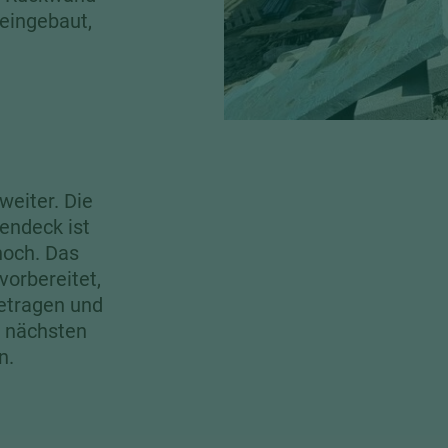
 eingebaut,
n
weiter. Die
endeck ist
 noch. Das
orbereitet,
etragen und
n nächsten
n.