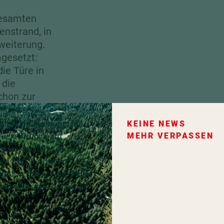
gesamten
enstrand, in
weiterung.
gesetzt:
ie Türe in
 die
chon zur
tück Hochschober im
KEINE NEWS
euen Sie sich auf
MEHR VERPASSEN
e Geschichten, neue
 wächst
tze und besondere
und verpassen Sie keine
 aus dem Hochschober!
er mehr
he wirken
n, wie