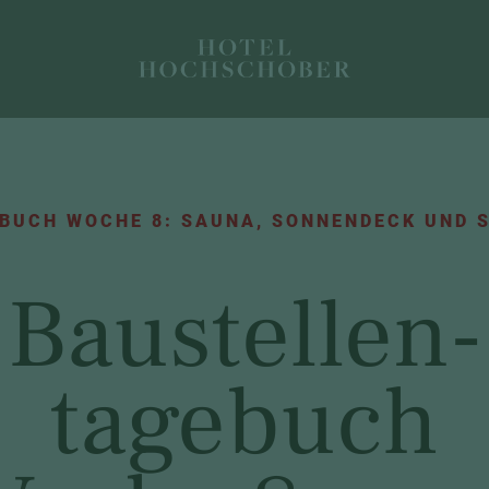
BUCH WOCHE 8: SAUNA, SONNENDECK UND S
Baustellen-
tagebuch