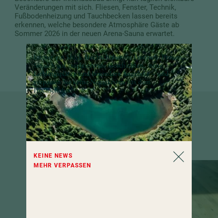
Veränderungen mit sich. Fliesen, Fenster, Technik,
Fußbodenheizung und Tauchbecken lassen bereits
erkennen, welche besondere Atmosphäre Gäste ab
Sommer 2026 in der neuen Arena-Sauna erwartet.
Immer ein Stück Hochschober im Postfach: Freuen
Sie sich auf inspirierende Geschichten, neue
Lieblingsplätze und besondere Angebote – und
verpassen Sie keine Neuigkeiten aus dem
Hochschober!
SUITEN UND ZIMMER TURRACHER HÖHE, KÄRNTEN
KEINE NEWS
MEHR VERPASSEN