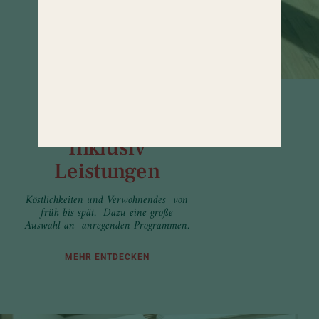
100
Inklusiv
Leistungen
Köstlichkeiten und Verwöhnendes von
früh bis spät. Dazu eine große
Auswahl an anregenden Programmen.
MEHR ENTDECKEN