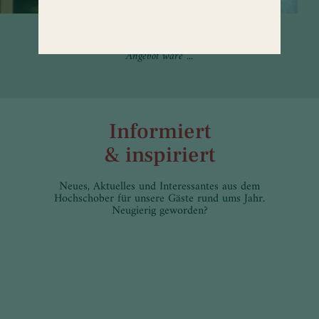
Zimmer, die zum Verweilen einladen.
Wenn da nicht das große Wellness-
Angebot wäre ...
Informiert
& inspiriert
Neues, Aktuelles und Interessantes aus dem
Hochschober für unsere Gäste rund ums Jahr.
Neugierig geworden?