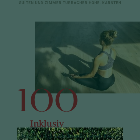
SUITEN UND ZIMMER TURRACHER HÖHE, KÄRNTEN
100
Inklusiv
Leistungen
Immer ein Stück Hochschober im Postfach: Freuen