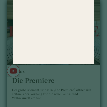
FOLGE 4
Die Premiere
Der große Moment ist da: In „Die Premiere“ öffnet sich
erstmals der Vorhang für die neue Sauna- und
Wellnesswelt am See.