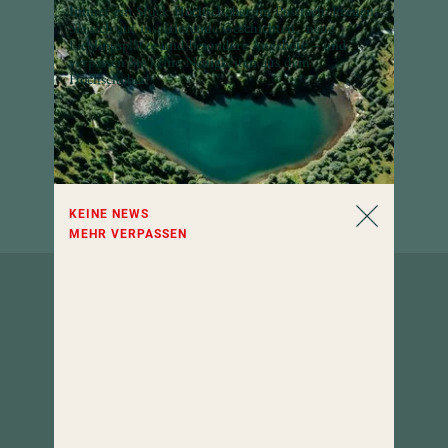
Immer ein Stück Hochschober im Postfach: Freuen
Sie sich auf inspirierende Geschichten, neue
Lieblingsplätze und besondere Angebote – und
verpassen Sie keine Neuigkeiten aus dem
Hochschober!
KEINE NEWS
MEHR VERPASSEN
So erreichen
Sie uns.
Hotel Hochschober
9565 Turracher Höhe 5
Kärnten, Österreich