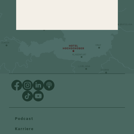
urlaub
@
hochschober.com
+43 4275 82 13
Podcast
Karriere