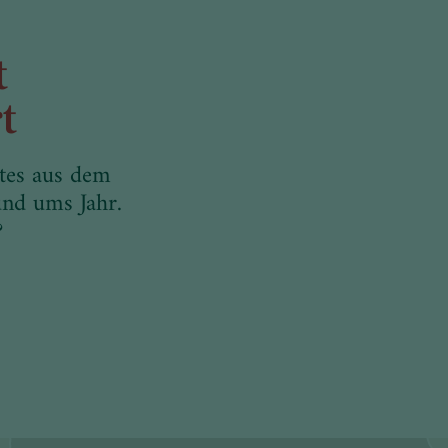
t
t
ntes aus dem
nd ums Jahr.
?