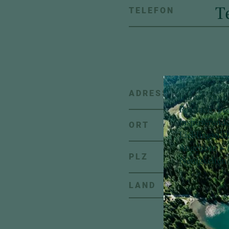
TELEFON
Immer ein S
ADRESSE
Postfach: Fr
inspirierend
ORT
Lieblingsplä
Angebote – 
PLZ
Neuigkeiten
L
LAND