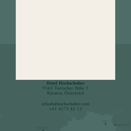
So erreichen
Sie uns.
Hotel Hochschober
9565 Turracher Höhe 5
Kärnten, Österreich
urlaub
@
hochschober.com
+43 4275 82 13