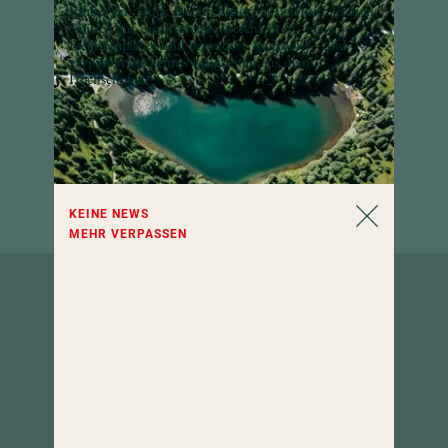
Immer ein Stück Hochschober im Postfach: Freuen
Sie sich auf inspirierende Geschichten, neue
Lieblingsplätze und besondere Angebote – und
verpassen Sie keine Neuigkeiten aus dem
Hochschober!
KEINE NEWS
MEHR VERPASSEN
So erreichen
Sie uns.
Hotel Hochschober
9565 Turracher Höhe 5
Kärnten, Österreich