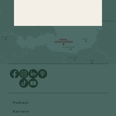
urlaub
@
hochschober.com
+43 4275 82 13
Podcast
Karriere