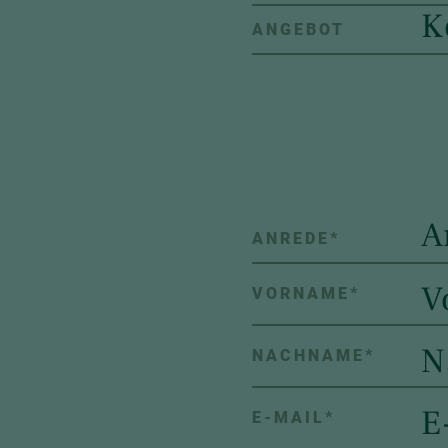
K
ANGEBOT
A
ANREDE
*
VORNAME
*
NACHNAME
*
E-MAIL
*