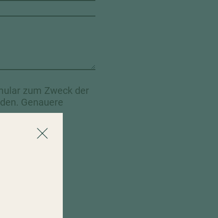
rmular zum Zweck der
rden. Genauere