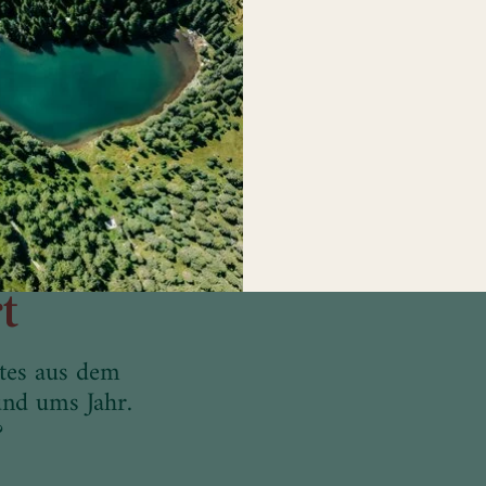
t
t
ntes aus dem
nd ums Jahr.
?