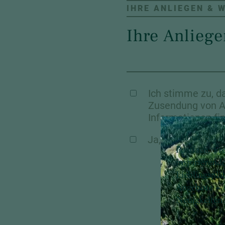
IHRE ANLIEGEN & 
Ich stimme zu, d
Zusendung von A
Informationen fi
Immer ein S
Ja, ich möchte d
Postfach: Fr
inspirierend
Lieblingsplä
Angebote – 
Neuigkeiten