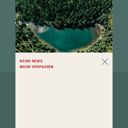
Immer ein Stück Hochschober im Postfach: Freuen
Sie sich auf inspirierende Geschichten, neue
Lieblingsplätze und besondere Angebote – und
verpassen Sie keine Neuigkeiten aus dem
Hochschober!
KEINE NEWS
MEHR VERPASSEN
So erreichen
Sie uns.
Hotel Hochschober
9565 Turracher Höhe 5
Kärnten, Österreich