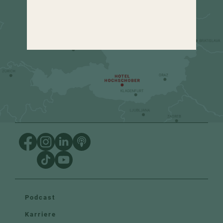
urlaub
@
hochschober.com
+43 4275 82 13
Podcast
Karriere