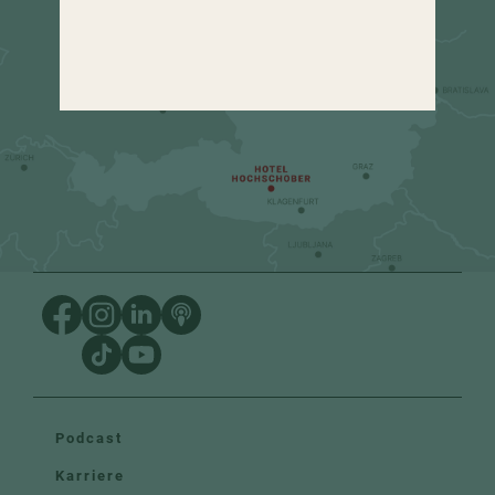
urlaub
@
hochschober.com
+43 4275 82 13
Podcast
Karriere