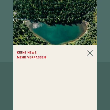
Immer ein Stück Hochschober im Postfach: Freuen
Sie sich auf inspirierende Geschichten, neue
Lieblingsplätze und besondere Angebote – und
verpassen Sie keine Neuigkeiten aus dem
Hochschober!
KEINE NEWS
MEHR VERPASSEN
So erreichen
Sie uns.
Hotel Hochschober
9565 Turracher Höhe 5
Kärnten, Österreich