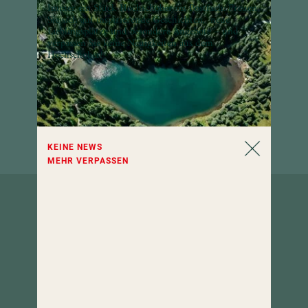
Immer ein Stück Hochschober im Postfach: Freuen
Sie sich auf inspirierende Geschichten, neue
Lieblingsplätze und besondere Angebote – und
verpassen Sie keine Neuigkeiten aus dem
Hochschober!
KEINE NEWS
MEHR VERPASSEN
So erreichen
Sie uns.
Hotel Hochschober
9565 Turracher Höhe 5
Kärnten, Österreich