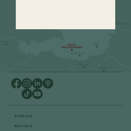
urlaub
@
hochschober.com
+43 4275 82 13
Podcast
Karriere