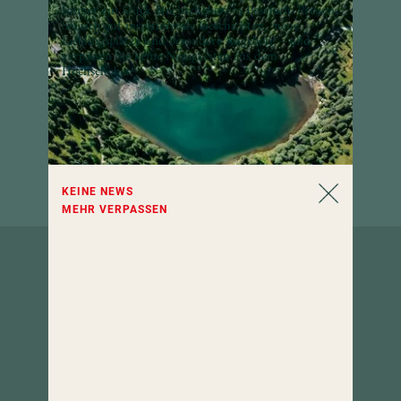
Immer ein Stück Hochschober im Postfach: Freuen
Sie sich auf inspirierende Geschichten, neue
Lieblingsplätze und besondere Angebote – und
verpassen Sie keine Neuigkeiten aus dem
Hochschober!
KEINE NEWS
MEHR VERPASSEN
So erreichen
Sie uns.
Hotel Hochschober
9565 Turracher Höhe 5
Kärnten, Österreich