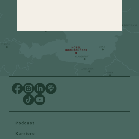
urlaub
@
hochschober.com
+43 4275 82 13
Podcast
Karriere