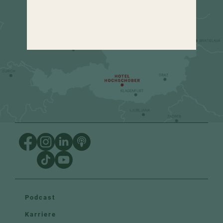
urlaub
@
hochschober.com
+43 4275 82 13
Podcast
Karriere