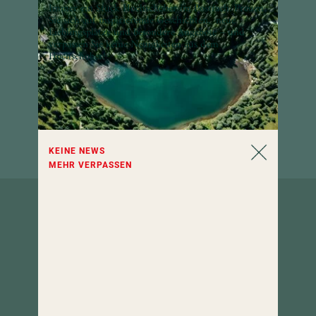
Immer ein Stück Hochschober im Postfach: Freuen
Sie sich auf inspirierende Geschichten, neue
Lieblingsplätze und besondere Angebote – und
verpassen Sie keine Neuigkeiten aus dem
Hochschober!
KEINE NEWS
MEHR VERPASSEN
So erreichen
Sie uns.
Hotel Hochschober
9565 Turracher Höhe 5
Kärnten, Österreich